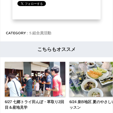
CATEGORY :
5.組合員活動
こちらもオススメ
6/27 七郷トライ田んぼ・草取り2回
6/24 泉B地区 夏のやさ
目＆産地見学
ッスン