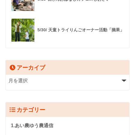
5/30/ 天童トライりんごオーナー活動「摘果」
アーカイブ
カテゴリー
1.あい農ゆう農通信