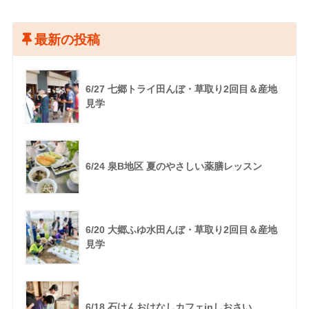
最新の投稿
6/27 七郷トライ田んぼ・草取り2回目＆産地
見学
6/24 泉B地区 夏のやさしい薬膳レッスン
6/20 大郷ふゆ水田んぼ・草取り2回目＆産地
見学
6/18 石けんおはなしカフェinしおさい