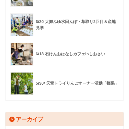
6/20 大郷ふゆ水田んぼ・草取り2回目＆産地
見学
6/18 石けんおはなしカフェinしおさい
5/30/ 天童トライりんごオーナー活動「摘果」
アーカイブ