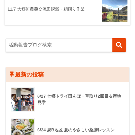
11/7 大郷無農薬交流田脱穀・籾摺り作業
最新の投稿
6/27 七郷トライ田んぼ・草取り2回目＆産地
見学
6/24 泉B地区 夏のやさしい薬膳レッスン