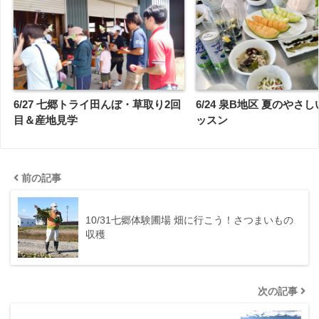
6/27 七郷トライ田んぼ・草取り2回
6/24 泉B地区 夏のやさ
目＆産地見学
ッスン
前の記事
10/31七郷体験圃場 畑に行こう！さつまいもの
収穫
次の記事