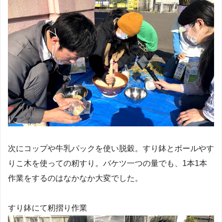
次にコップや牛乳パックを使い脱穀。すり鉢とボールやす
りこ木を使っての籾すり。バケツ一つの量でも、1本1本
作業をするのはなかなか大変でした。
すり鉢にて籾摺り作業