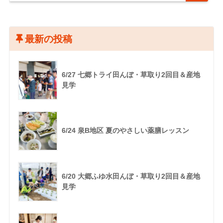
最新の投稿
6/27 七郷トライ田んぼ・草取り2回目＆産地
見学
6/24 泉B地区 夏のやさしい薬膳レッスン
6/20 大郷ふゆ水田んぼ・草取り2回目＆産地
見学