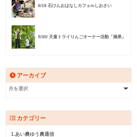
6/18 石けんおはなしカフェinしおさい
5/30/ 天童トライりんごオーナー活動「摘果」
アーカイブ
カテゴリー
1.あい農ゆう農通信