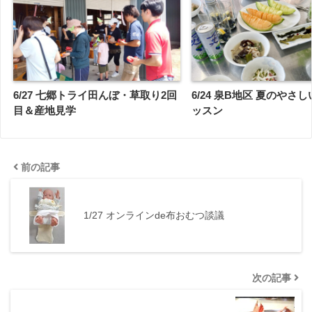
6/27 七郷トライ田んぼ・草取り2回
6/24 泉B地区 夏のやさ
目＆産地見学
ッスン
前の記事
1/27 オンラインde布おむつ談議
次の記事