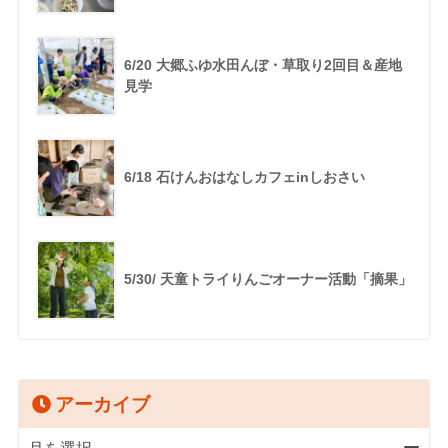
6/20 大郷ふゆ水田んぼ・草取り2回目＆産地
見学
6/18 石けんおはなしカフェinしおさい
5/30/ 天童トライりんごオーナー活動「摘果」
アーカイブ