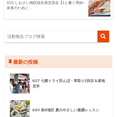
2/21 しおさい地区組合員交流会【1と書く理由~
未来のために…
最新の投稿
6/27 七郷トライ田んぼ・草取り2回目＆産地
見学
6/24 泉B地区 夏のやさしい薬膳レッスン