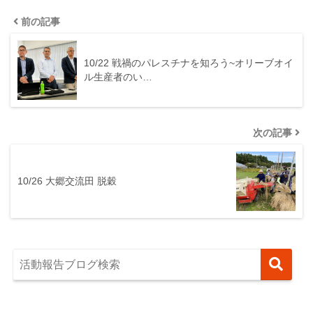
前の記事
10/22 戦禍のパレスチナを知ろう~オリーブオイ
ル生産者のい…
次の記事
10/26 大郷交流田 脱穀