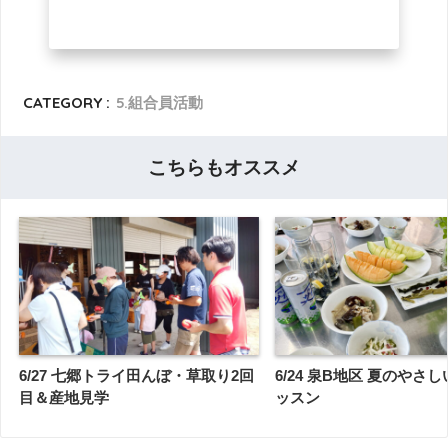
CATEGORY :
5.組合員活動
こちらもオススメ
6/27 七郷トライ田んぼ・草取り2回
6/24 泉B地区 夏のやさ
目＆産地見学
ッスン