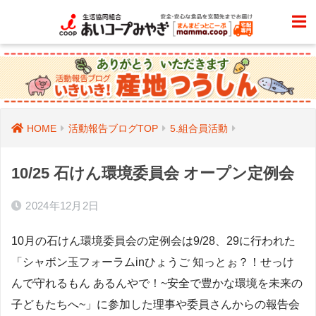
HOME
活動報告ブログTOP
5.組合員活動
10/25 石けん環境委員会 オープン定例会
2024年12月2日
10月の石けん環境委員会の定例会は9/28、29に行われた
「シャボン玉フォーラムinひょうご 知っとぉ？！せっけ
んで守れるもん あるんやで！~安全で豊かな環境を未来の
子どもたちへ~」に参加した理事や委員さんからの報告会