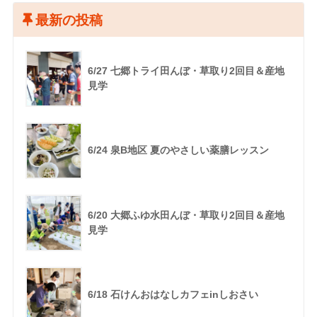
最新の投稿
6/27 七郷トライ田んぼ・草取り2回目＆産地
見学
6/24 泉B地区 夏のやさしい薬膳レッスン
6/20 大郷ふゆ水田んぼ・草取り2回目＆産地
見学
6/18 石けんおはなしカフェinしおさい