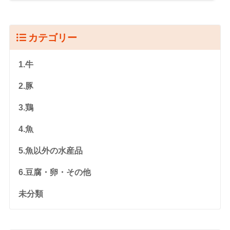
カテゴリー
1.牛
2.豚
3.鶏
4.魚
5.魚以外の水産品
6.豆腐・卵・その他
未分類