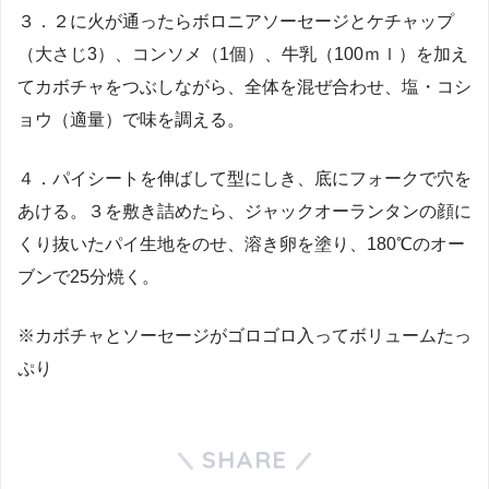
３．２に火が通ったらボロニアソーセージとケチャップ
（大さじ3）、コンソメ（1個）、牛乳（100ｍｌ）を加え
てカボチャをつぶしながら、全体を混ぜ合わせ、塩・コシ
ョウ（適量）で味を調える。
４．パイシートを伸ばして型にしき、底にフォークで穴を
あける。３を敷き詰めたら、ジャックオーランタンの顔に
くり抜いたパイ生地をのせ、溶き卵を塗り、180℃のオー
ブンで25分焼く。
※カボチャとソーセージがゴロゴロ入ってボリュームたっ
ぷり
SHARE