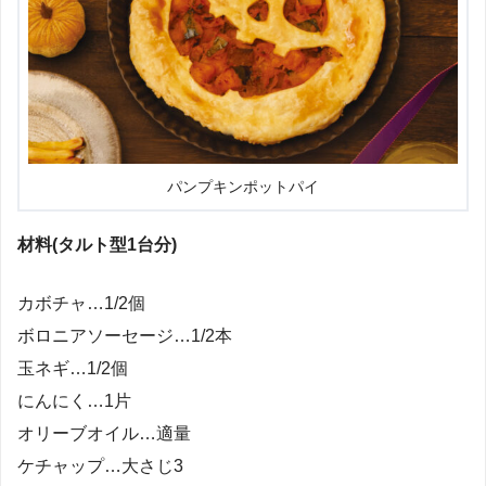
パンプキンポットパイ
材料(タルト型1台分)
カボチャ…1/2個
ボロニアソーセージ…1/2本
玉ネギ…1/2個
にんにく…1片
オリーブオイル…適量
ケチャップ…大さじ3