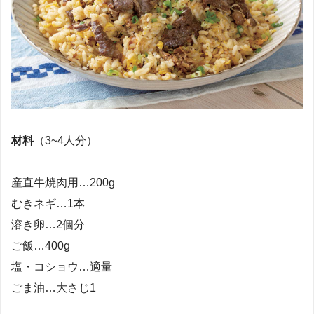
材料
（3~4人分）
産直牛焼肉用…200g
むきネギ…1本
溶き卵…2個分
ご飯…400g
塩・コショウ…適量
ごま油…大さじ1