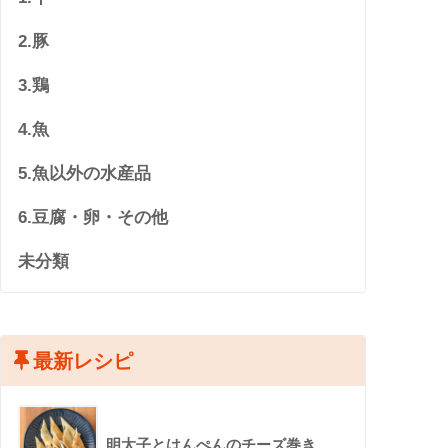
2.豚
3.鶏
4.魚
5.魚以外の水産品
6.豆腐・卵・その他
未分類
最新レシピ
明太子とはんぺんのチーズ巻き