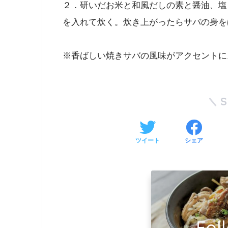
２．研いだお米と和風だしの素と醤油、塩
を入れて炊く。炊き上がったらサバの身を
※香ばしい焼きサバの風味がアクセントに
ツイート
シェア
Fol