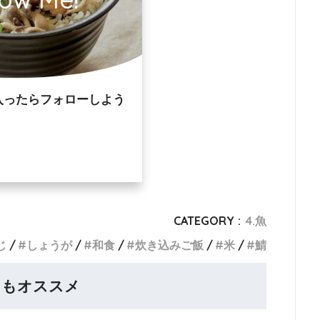
入ったらフォローしよう
CATEGORY :
4.魚
じ
しょうが
和食
炊き込みご飯
米
鯖
らもオススメ