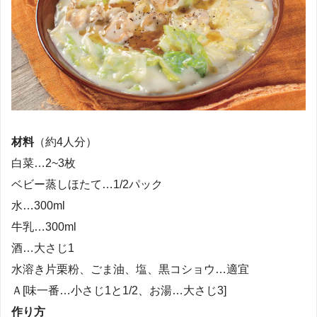
材料
（約4人分）
白菜…2~3枚
ベビー蒸しほたて…1/2パック
水…300ml
牛乳…300ml
酒…大さじ1
水溶き片栗粉、ごま油、塩、黒コショウ…適宜
Ａ[味一番…小さじ1と1/2、お湯…大さじ3]
作り方