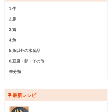
1.牛
2.豚
3.鶏
4.魚
5.魚以外の水産品
6.豆腐・卵・その他
未分類
最新レシピ