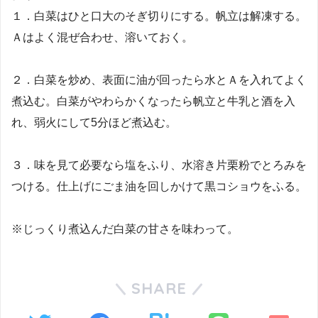
１．白菜はひと口大のそぎ切りにする。帆立は解凍する。
Ａはよく混ぜ合わせ、溶いておく。
２．白菜を炒め、表面に油が回ったら水とＡを入れてよく
煮込む。白菜がやわらかくなったら帆立と牛乳と酒を入
れ、弱火にして5分ほど煮込む。
３．味を見て必要なら塩をふり、水溶き片栗粉でとろみを
つける。仕上げにごま油を回しかけて黒コショウをふる。
※じっくり煮込んだ白菜の甘さを味わって。
SHARE