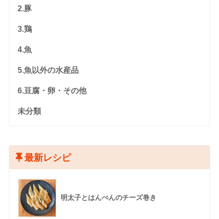
2.豚
3.鶏
4.魚
5.魚以外の水産品
6.豆腐・卵・その他
未分類
最新レシピ
明太子とはんぺんのチーズ巻き