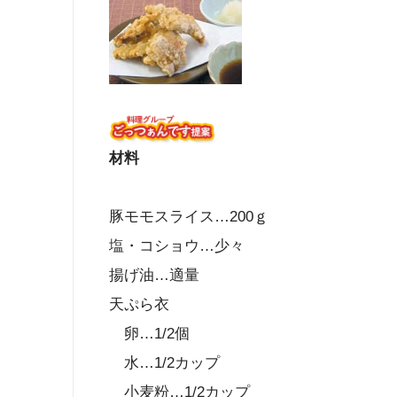
材料
豚モモスライス…200ｇ
塩・コショウ…少々
揚げ油…適量
天ぷら衣
卵…1/2個
水…1/2カップ
小麦粉…1/2カップ