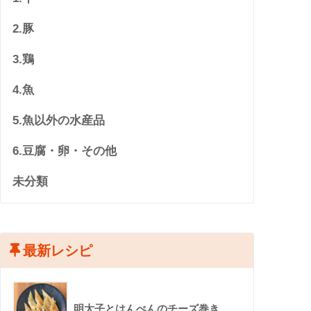
2.豚
3.鶏
4.魚
5.魚以外の水産品
6.豆腐・卵・その他
未分類
最新レシピ
明太子とはんぺんのチーズ巻き