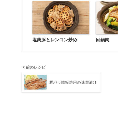
塩麹豚とレンコン炒め
回鍋肉
前のレシピ
豚バラ鉄板焼用の味噌漬け