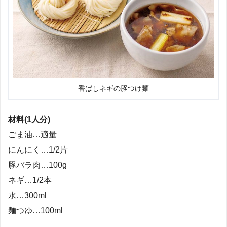
香ばしネギの豚つけ麺
材料(1人分)
ごま油…適量
にんにく…1/2片
豚バラ肉…100g
ネギ…1/2本
水…300ml
麺つゆ…100ml