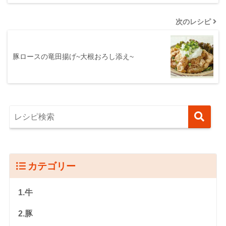
次のレシピ
豚ロースの竜田揚げ~大根おろし添え~
カテゴリー
1.牛
2.豚