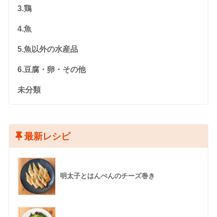
3.鶏
4.魚
5.魚以外の水産品
6.豆腐・卵・その他
未分類
最新レシピ
明太子とはんぺんのチーズ巻き