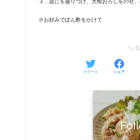
３．皿にを盛りつけ、大根おろしをのせ、
※お好みでぽん酢をかけて
ツイート
シェア
Fol