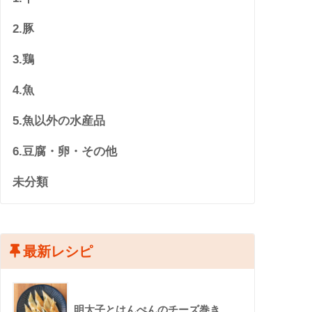
2.豚
3.鶏
4.魚
5.魚以外の水産品
6.豆腐・卵・その他
未分類
最新レシピ
明太子とはんぺんのチーズ巻き