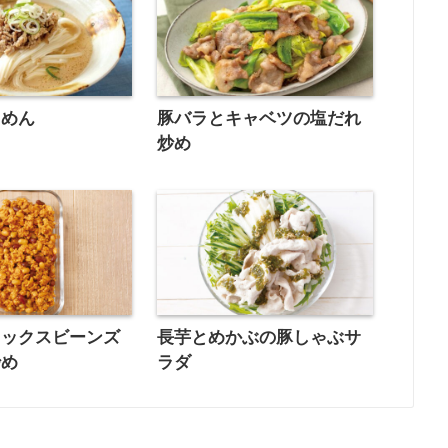
うめん
豚バラとキャベツの塩だれ
炒め
ミックスビーンズ
長芋とめかぶの豚しゃぶサ
炒め
ラダ