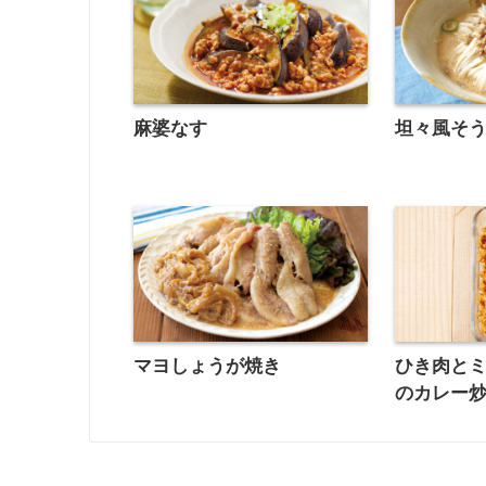
麻婆なす
坦々風そ
マヨしょうが焼き
ひき肉と
のカレー