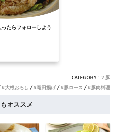
入ったらフォローしよう
CATEGORY :
2.豚
大根おろし
竜田揚げ
豚ロース
豚肉料理
らもオススメ