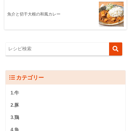
魚介と切干大根の和風カレー
カテゴリー
1.牛
2.豚
3.鶏
4.魚