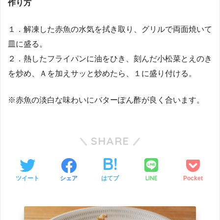
作り方
１．解凍した赤魚の水気を拭き取り、グリルで両面焼いて
皿に盛る。
２．熱したフライパンに油をひき、刻んだ小松菜とえのき
を炒め、Ａを加えサッと炒めたら、１に盛り付ける。
※赤魚の淡白な味わいにバターぽん酢が良く合います。
SHARE
LINE
ツイート
シェア
はてブ
Pocket