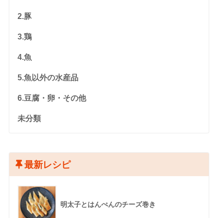
2.豚
3.鶏
4.魚
5.魚以外の水産品
6.豆腐・卵・その他
未分類
最新レシピ
明太子とはんぺんのチーズ巻き