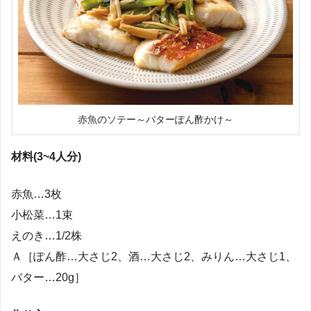
赤魚のソテー～バターぽん酢かけ～
材料(3~4人分)
赤魚…3枚
小松菜…1束
えのき…1/2株
Ａ［ぽん酢…大さじ2、酒…大さじ2、みりん…大さじ1、
バター…20g］