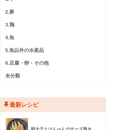
2.豚
3.鶏
4.魚
5.魚以外の水産品
6.豆腐・卵・その他
未分類
最新レシピ
明太子とはんぺんのチーズ巻き