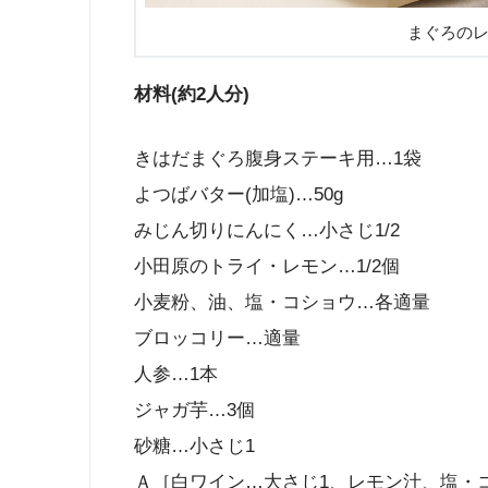
まぐろの
材料(約2人分)
きはだまぐろ腹身ステーキ用…1袋
よつばバター(加塩)…50g
みじん切りにんにく…小さじ1/2
小田原のトライ・レモン…1/2個
小麦粉、油、塩・コショウ…各適量
ブロッコリー…適量
人参…1本
ジャガ芋…3個
砂糖…小さじ1
Ａ［白ワイン…大さじ1、レモン汁、塩・