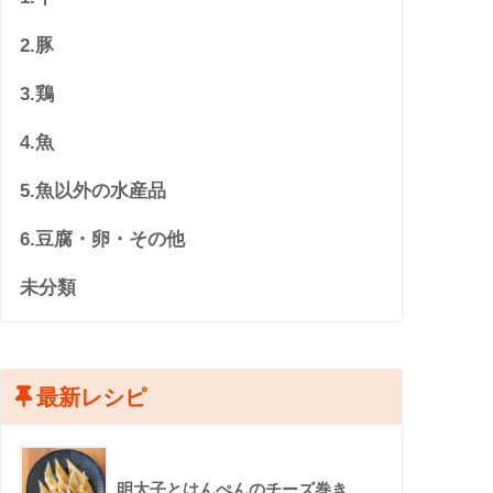
2.豚
3.鶏
4.魚
5.魚以外の水産品
6.豆腐・卵・その他
未分類
最新レシピ
明太子とはんぺんのチーズ巻き