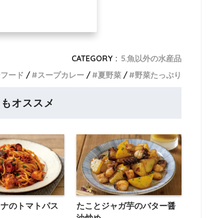
CATEGORY :
5.魚以外の水産品
ーフード
スープカレー
夏野菜
野菜たっぷり
らもオススメ
ツナのトマトパス
たことジャガ芋のバター醤