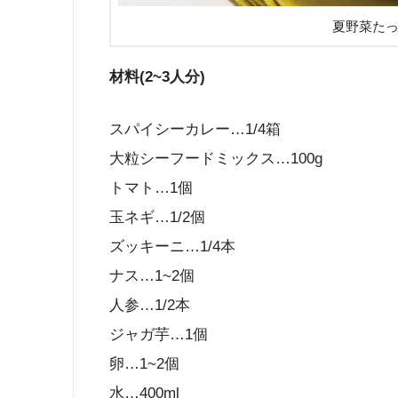
夏野菜た
材料(2~3人分)
スパイシーカレー…1/4箱
大粒シーフードミックス…100g
トマト…1個
玉ネギ…1/2個
ズッキーニ…1/4本
ナス…1~2個
人参…1/2本
ジャガ芋…1個
卵…1~2個
水…400ml