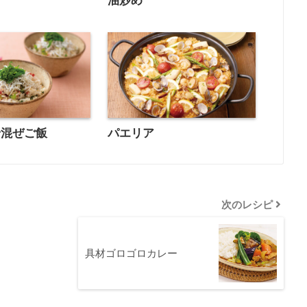
油炒め
せ混ぜご飯
パエリア
次のレシピ
具材ゴロゴロカレー