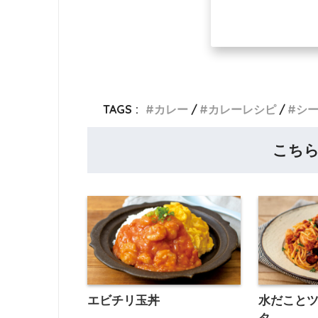
TAGS :
カレー
カレーレシピ
シ
こち
エビチリ玉丼
水だこと