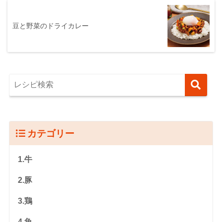
豆と野菜のドライカレー
カテゴリー
1.牛
2.豚
3.鶏
4.魚