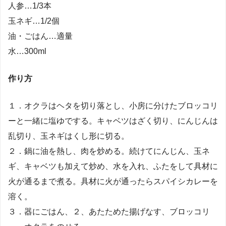
人参…1/3本
玉ネギ…1/2個
油・ごはん…適量
水…300ml
作り方
１．オクラはヘタを切り落とし、小房に分けたブロッコリ
ーと一緒に塩ゆでする。キャベツはざく切り、にんじんは
乱切り、玉ネギはくし形に切る。
２．鍋に油を熱し、肉を炒める。続けてにんじん、玉ネ
ギ、キャベツも加えて炒め、水を入れ、ふたをして具材に
火が通るまで煮る。具材に火が通ったらスパイシカレーを
溶く。
３．器にごはん、２、あたためた揚げなす、ブロッコリ