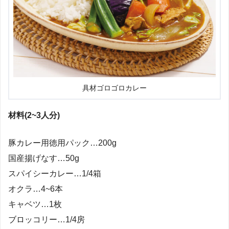
具材ゴロゴロカレー
材料(2~3人分)
豚カレー用徳用パック…200g
国産揚げなす…50g
スパイシーカレー…1/4箱
オクラ…4~6本
キャベツ…1枚
ブロッコリー…1/4房