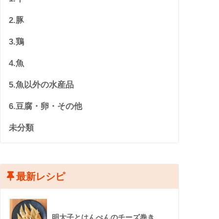
2.豚
3.鶏
4.魚
5.魚以外の水産品
6.豆腐・卵・その他
未分類
最新レシピ
明太子とはんぺんのチーズ巻き