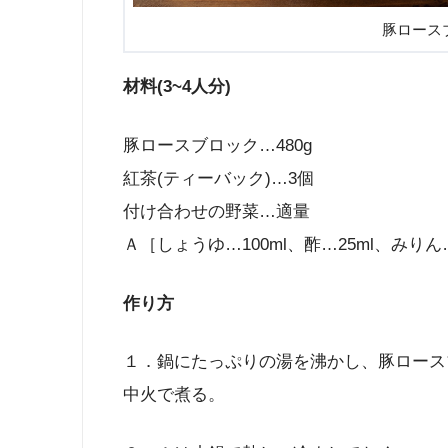
豚ロース
材料(3~4人分)
豚ロースブロック…480g
紅茶(ティーバック)…3個
付け合わせの野菜…適量
Ａ［しょうゆ…100ml、酢…25ml、みりん…
作り方
１．鍋にたっぷりの湯を沸かし、豚ロースブ
中火で煮る。