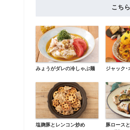
こち
みょうがダレの冷しゃぶ麺
ジャック･
塩麹豚とレンコン炒め
豚ロース