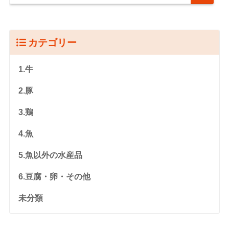
カテゴリー
1.牛
2.豚
3.鶏
4.魚
5.魚以外の水産品
6.豆腐・卵・その他
未分類