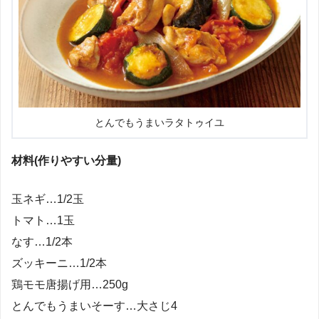
とんでもうまいラタトゥイユ
材料(作りやすい分量)
玉ネギ…1/2玉
トマト…1玉
なす…1/2本
ズッキーニ…1/2本
鶏モモ唐揚げ用…250g
とんでもうまいそーす…大さじ4