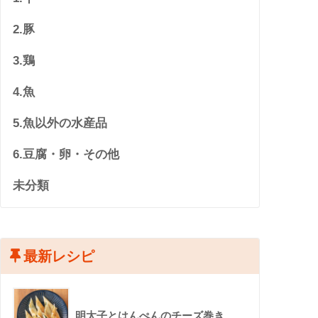
2.豚
3.鶏
4.魚
5.魚以外の水産品
6.豆腐・卵・その他
未分類
最新レシピ
明太子とはんぺんのチーズ巻き