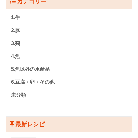
カテゴリー
1.牛
2.豚
3.鶏
4.魚
5.魚以外の水産品
6.豆腐・卵・その他
未分類
最新レシピ