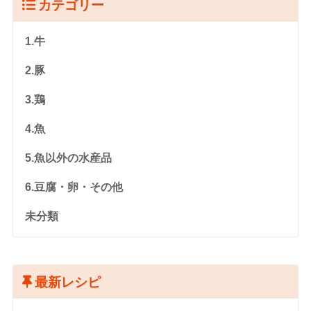
カテゴリー
1.牛
2.豚
3.鶏
4.魚
5.魚以外の水産品
6.豆腐・卵・その他
未分類
最新レシピ