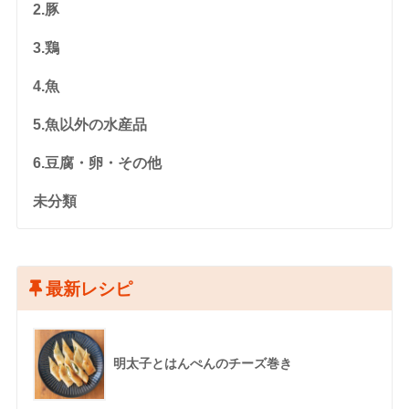
2.豚
3.鶏
4.魚
5.魚以外の水産品
6.豆腐・卵・その他
未分類
最新レシピ
明太子とはんぺんのチーズ巻き