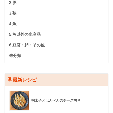
2.豚
3.鶏
4.魚
5.魚以外の水産品
6.豆腐・卵・その他
未分類
最新レシピ
明太子とはんぺんのチーズ巻き