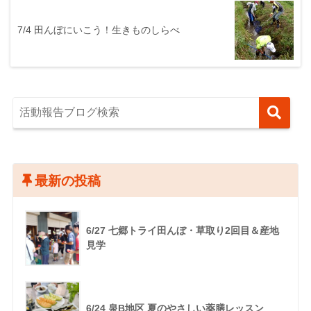
7/4 田んぼにいこう！生きものしらべ
最新の投稿
6/27 七郷トライ田んぼ・草取り2回目＆産地
見学
6/24 泉B地区 夏のやさしい薬膳レッスン