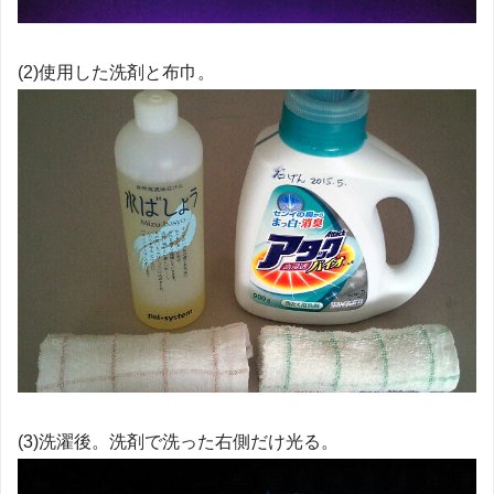
(2)使用した洗剤と布巾。
(3)洗濯後。洗剤で洗った右側だけ光る。