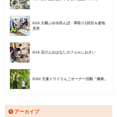
6/20 大郷ふゆ水田んぼ・草取り2回目＆産地
見学
6/18 石けんおはなしカフェinしおさい
5/30/ 天童トライりんごオーナー活動「摘果」
アーカイブ