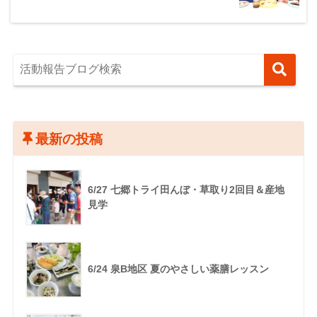
最新の投稿
6/27 七郷トライ田んぼ・草取り2回目＆産地
見学
6/24 泉B地区 夏のやさしい薬膳レッスン