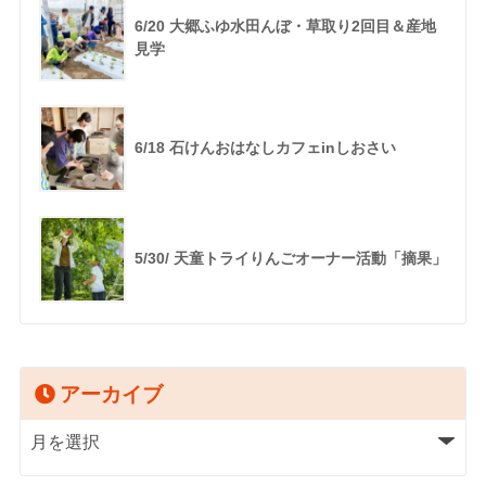
6/20 大郷ふゆ水田んぼ・草取り2回目＆産地
見学
6/18 石けんおはなしカフェinしおさい
5/30/ 天童トライりんごオーナー活動「摘果」
アーカイブ