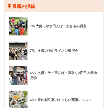
最新の投稿
7/4 大郷ふゆ水田んぼ・生きもの調査
7/3、4 檻の中のライオン講演会
6/27 七郷トライ田んぼ・草取り2回目＆産地
見学
6/24 泉B地区 夏のやさしい薬膳レッスン