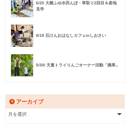
6/20 大郷ふゆ水田んぼ・草取り2回目＆産地
見学
6/18 石けんおはなしカフェinしおさい
5/30/ 天童トライりんごオーナー活動「摘果」
アーカイブ