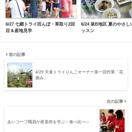
6/27 七郷トライ田んぼ・草取り2回
6/24 泉B地区 夏のやさ
目＆産地見学
ッスン
前の記事
4/29 天童トライりんごオーナー第一回作業「花
摘み」
次の記事
あいコープ職員が産直肉を学ぶ～食べ比べ～