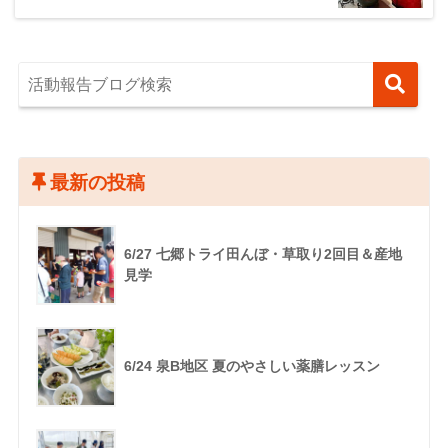
最新の投稿
6/27 七郷トライ田んぼ・草取り2回目＆産地
見学
6/24 泉B地区 夏のやさしい薬膳レッスン