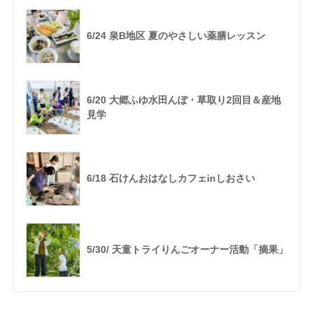
6/24 泉B地区 夏のやさしい薬膳レッスン
6/20 大郷ふゆ水田んぼ・草取り2回目＆産地
見学
6/18 石けんおはなしカフェinしおさい
5/30/ 天童トライりんごオーナー活動「摘果」