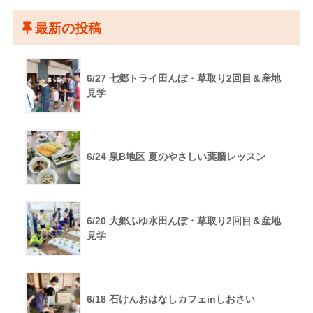
最新の投稿
6/27 七郷トライ田んぼ・草取り2回目＆産地
見学
6/24 泉B地区 夏のやさしい薬膳レッスン
6/20 大郷ふゆ水田んぼ・草取り2回目＆産地
見学
6/18 石けんおはなしカフェinしおさい