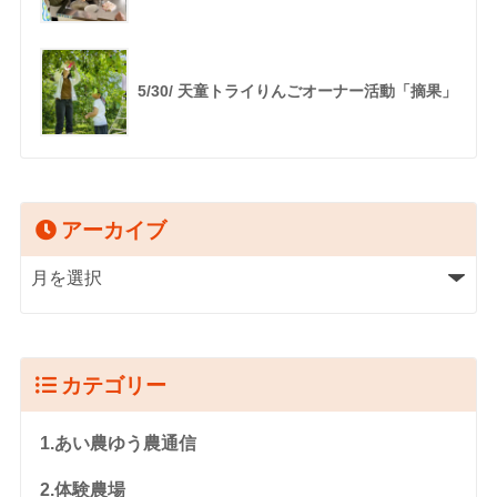
5/30/ 天童トライりんごオーナー活動「摘果」
アーカイブ
カテゴリー
1.あい農ゆう農通信
2.体験農場