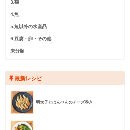
3.鶏
4.魚
5.魚以外の水産品
6.豆腐・卵・その他
未分類
最新レシピ
明太子とはんぺんのチーズ巻き