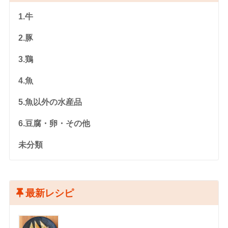
1.牛
2.豚
3.鶏
4.魚
5.魚以外の水産品
6.豆腐・卵・その他
未分類
最新レシピ