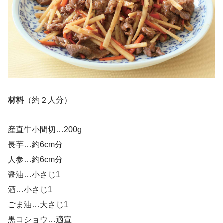
材料
（約２人分）
産直牛小間切…200g
長芋…約6cm分
人参…約6cm分
醤油…小さじ1
酒…小さじ1
ごま油…大さじ1
黒コショウ…適宣