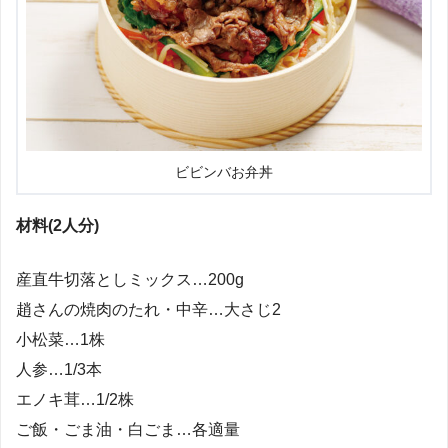
ビビンバお弁丼
材料(2人分)
産直牛切落としミックス…200g
趙さんの焼肉のたれ・中辛…大さじ2
小松菜…1株
人参…1/3本
エノキ茸…1/2株
ご飯・ごま油・白ごま…各適量