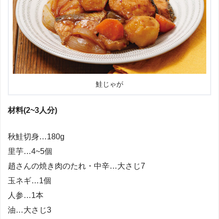
鮭じゃが
材料(2~3人分)
秋鮭切身…180g
里芋…4~5個
趙さんの焼き肉のたれ・中辛…大さじ7
玉ネギ…1個
人参…1本
油…大さじ3