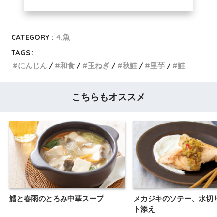
CATEGORY :
4.魚
TAGS :
にんじん
和食
玉ねぎ
秋鮭
里芋
鮭
こちらもオススメ
鱈と春雨のとろみ中華スープ
メカジキのソテー、水切
ト添え