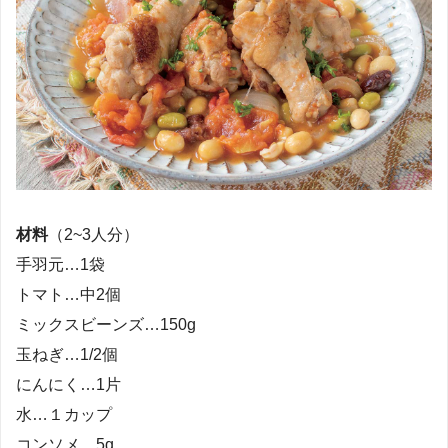
材料
（2~3人分）
手羽元…1袋
トマト…中2個
ミックスビーンズ…150g
玉ねぎ…1/2個
にんにく…1片
水…１カップ
コンソメ…5g