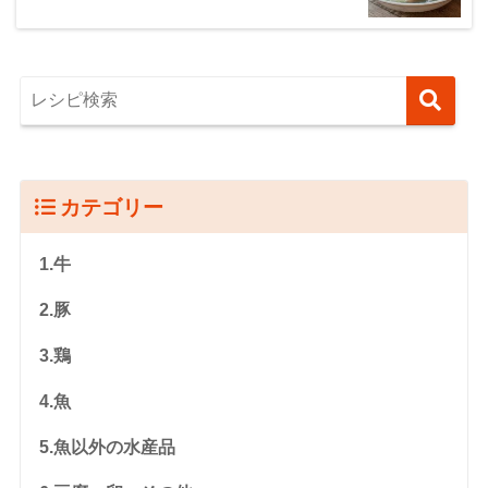
カテゴリー
1.牛
2.豚
3.鶏
4.魚
5.魚以外の水産品