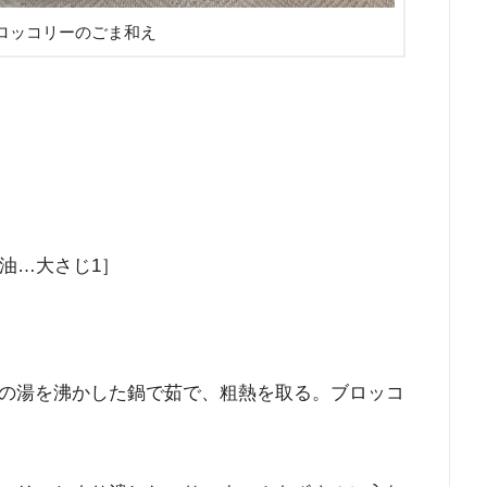
ロッコリーのごま和え
油…大さじ1］
の湯を沸かした鍋で茹で、粗熱を取る。ブロッコ