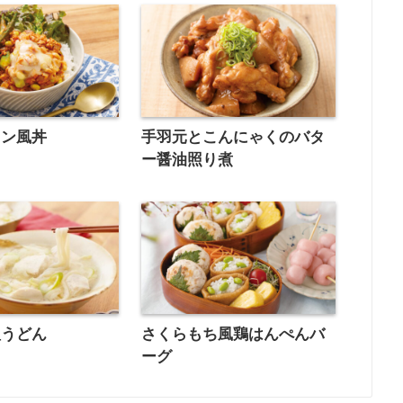
カン風丼
手羽元とこんにゃくのバタ
ー醤油照り煮
塩うどん
さくらもち風鶏はんぺんバ
ーグ