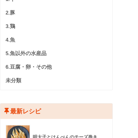
2.豚
3.鶏
4.魚
5.魚以外の水産品
6.豆腐・卵・その他
未分類
最新レシピ
明太子とはんぺんのチーズ巻き