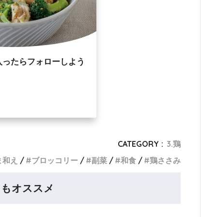
入ったらフォローしよう
CATEGORY :
3.鶏
ま和え
ブロッコリー
副菜
和食
鶏ささみ
らもオススメ