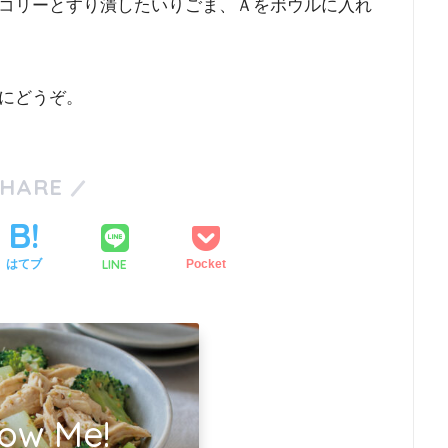
コリーとすり潰したいりごま、Ａをボウルに入れ
にどうぞ。
SHARE
LINE
はてブ
Pocket
low Me!