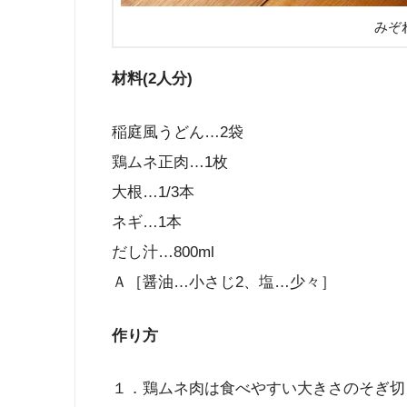
みぞ
材料(2人分)
稲庭風うどん…2袋
鶏ムネ正肉…1枚
大根…1/3本
ネギ…1本
だし汁…800ml
Ａ［醤油…小さじ2、塩…少々］
作り方
１．鶏ムネ肉は食べやすい大きさのそぎ切