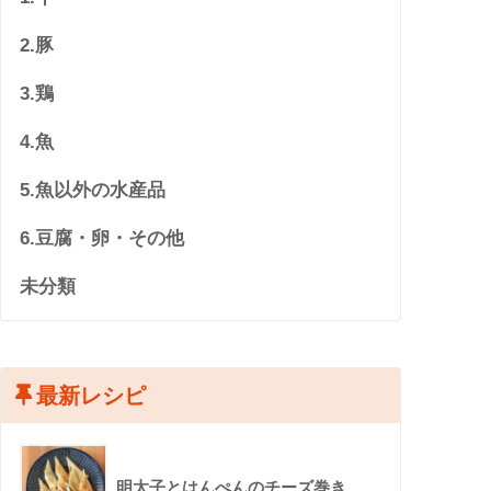
2.豚
3.鶏
4.魚
5.魚以外の水産品
6.豆腐・卵・その他
未分類
最新レシピ
明太子とはんぺんのチーズ巻き