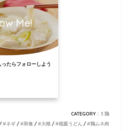
low Me!
入ったらフォローしよう
CATEGORY :
3.鶏
ネギ
和食
大根
稲庭うどん
鶏ムネ肉