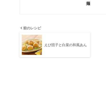
麺
前のレシピ
えび団子と白菜の和風あん