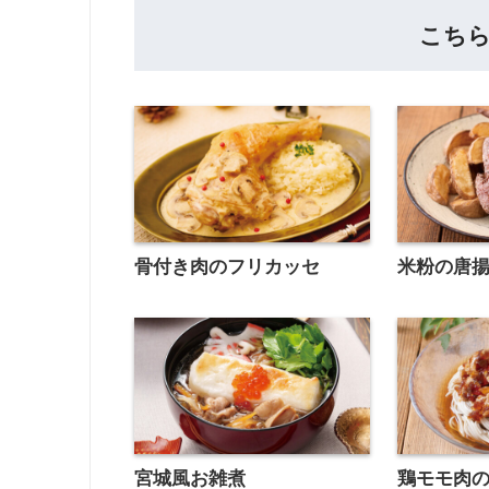
こち
骨付き肉のフリカッセ
米粉の唐
宮城風お雑煮
鶏モモ肉