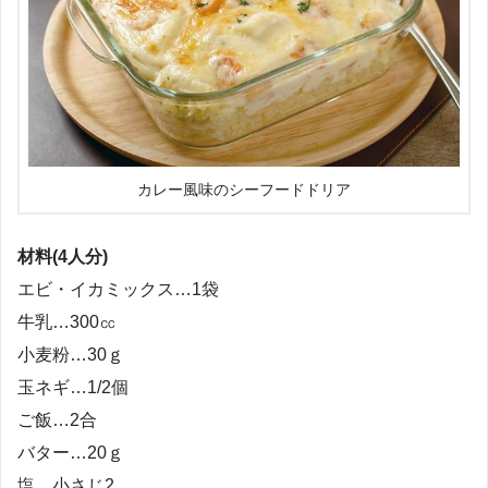
カレー風味のシーフードドリア
材料(4人分)
エビ・イカミックス…1袋
牛乳…300㏄
小麦粉…30ｇ
玉ネギ…1/2個
ご飯…2合
バター…20ｇ
塩…小さじ2