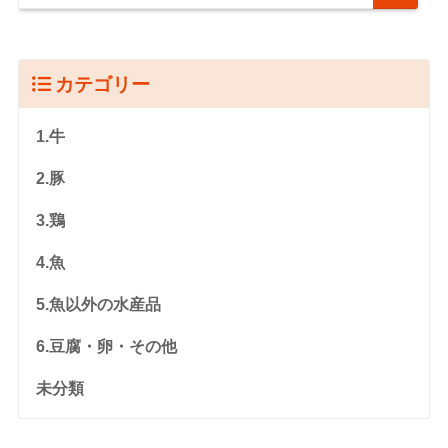
カテゴリー
1.牛
2.豚
3.鶏
4.魚
5.魚以外の水産品
6.豆腐・卵・その他
未分類