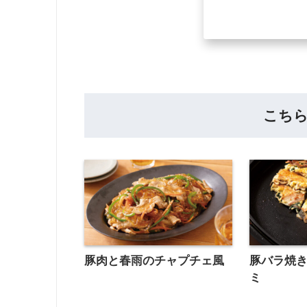
こち
豚肉と春雨のチャプチェ風
豚バラ焼
ミ