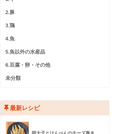
2.豚
3.鶏
4.魚
5.魚以外の水産品
6.豆腐・卵・その他
未分類
最新レシピ
明太子とはんぺんのチーズ巻き