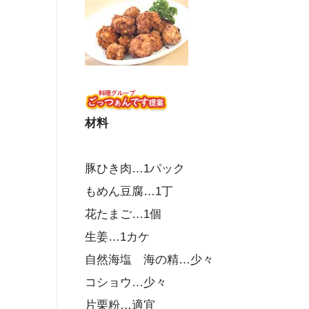
材料
豚ひき肉…1パック
もめん豆腐…1丁
花たまご…1個
生姜…1カケ
自然海塩 海の精…少々
コショウ…少々
片栗粉…適宜