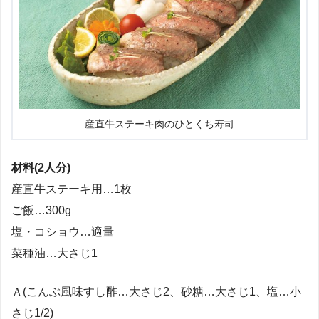
産直牛ステーキ肉のひとくち寿司
材料(2人分)
産直牛ステーキ用…1枚
ご飯…300g
塩・コショウ…適量
菜種油…大さじ1
Ａ(こんぶ風味すし酢…大さじ2、砂糖…大さじ1、塩…小
さじ1/2)