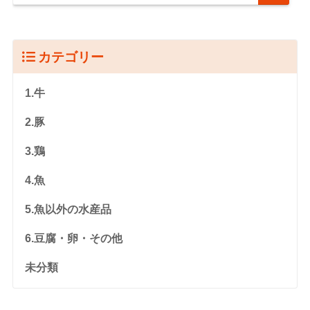
カテゴリー
1.牛
2.豚
3.鶏
4.魚
5.魚以外の水産品
6.豆腐・卵・その他
未分類