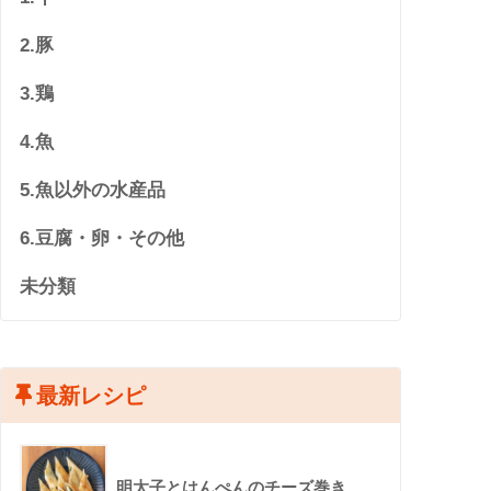
2.豚
3.鶏
4.魚
5.魚以外の水産品
6.豆腐・卵・その他
未分類
最新レシピ
明太子とはんぺんのチーズ巻き