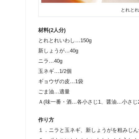
とれと
材料(2人分)
とれとれいわし…150g
新しょうが…40g
ニラ…40g
玉ネギ…1/2個
ギョウザの皮…1袋
ごま油…適量
Ａ(味一番・酒…各小さじ1、醤油…小さじ2
作り方
１．ニラと玉ネギ、新しょうがを粗みじん