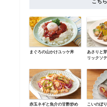
こち
まぐろの山かけユッケ丼
あさりと
リックソ
赤玉ネギと魚介の甘酢炒め
こいのぼ