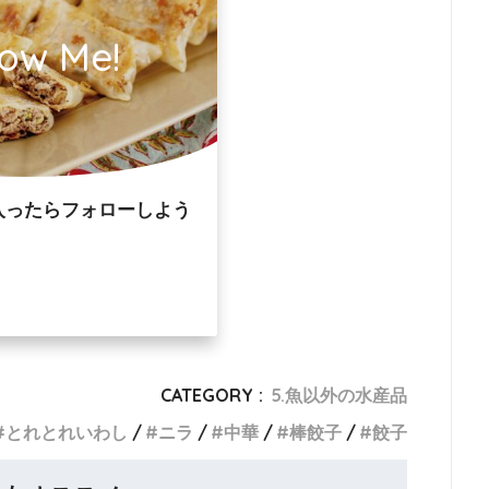
low Me!
入ったらフォローしよう
CATEGORY :
5.魚以外の水産品
とれとれいわし
ニラ
中華
棒餃子
餃子