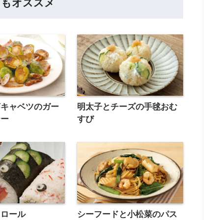
らもオススメ
芽キャベツのガー
明太子とチーズの手毬おむ
テー
すび
りロール
シーフードと小松菜のパス