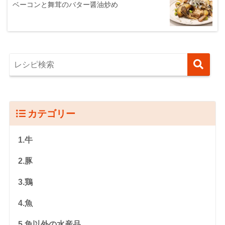
ベーコンと舞茸のバター醤油炒め
カテゴリー
1.牛
2.豚
3.鶏
4.魚
5.魚以外の水産品