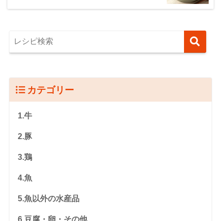
カテゴリー
1.牛
2.豚
3.鶏
4.魚
5.魚以外の水産品
6.豆腐・卵・その他