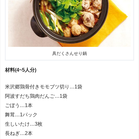
具だくさんせり鍋
材料(4~5人分)
米沢郷鶏骨付きモモブツ切り…1袋
阿波すだち鶏肉だんご…1袋
ごぼう…1本
舞茸…1パック
生しいたけ…3枚
長ねぎ…2本