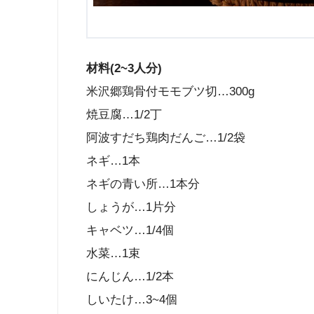
材料(2~3人分)
米沢郷鶏骨付モモブツ切…300g
焼豆腐…1/2丁
阿波すだち鶏肉だんご…1/2袋
ネギ…1本
ネギの青い所…1本分
しょうが…1片分
キャベツ…1/4個
水菜…1束
にんじん…1/2本
しいたけ…3~4個