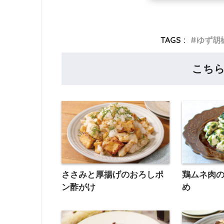
TAGS :
ゆず胡
こち
ささみと厚揚げのおろしポ
鶏ムネ肉
ン酢がけ
め