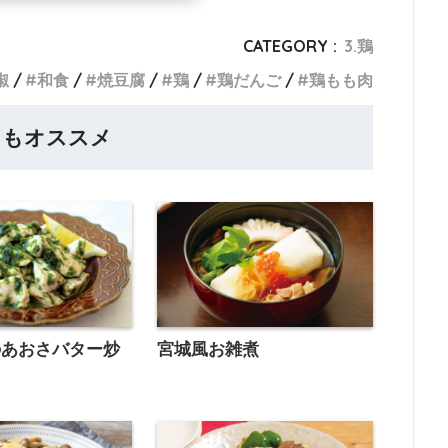
CATEGORY :
3.鶏
椒
和食
焼豆腐
鶏
鶏だんご
鶏もも肉
らもオススメ
のあおさバター炒
宮城風お雑煮