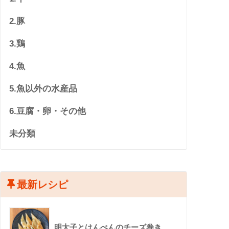
2.豚
3.鶏
4.魚
5.魚以外の水産品
6.豆腐・卵・その他
未分類
最新レシピ
明太子とはんぺんのチーズ巻き