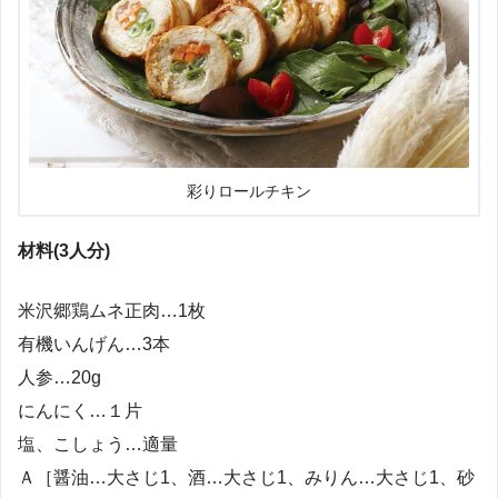
彩りロールチキン
材料(3人分)
米沢郷鶏ムネ正肉…1枚
有機いんげん…3本
人参…20g
にんにく…１片
塩、こしょう…適量
Ａ［醤油…大さじ1、酒…大さじ1、みりん…大さじ1、砂