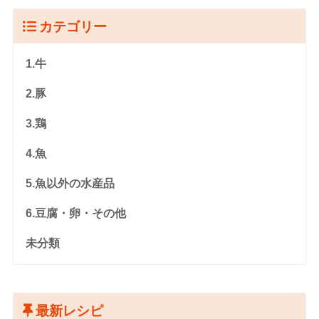
カテゴリー
1.牛
2.豚
3.鶏
4.魚
5.魚以外の水産品
6.豆腐・卵・その他
未分類
最新レシピ