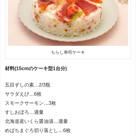
ちらし寿司ケーキ
材料(15cmのケーキ型1台分)
五目ずしの素…2/3瓶
サラダえび…6枚
スモークサーモン…3枚
すしおぼろ…適量
北海道産いくら醤油漬…適量
めばちまぐろ切り落とし…6枚