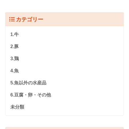
カテゴリー
1.牛
2.豚
3.鶏
4.魚
5.魚以外の水産品
6.豆腐・卵・その他
未分類