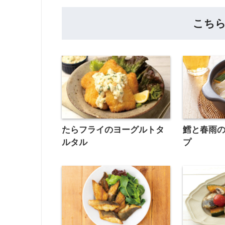
こち
たらフライのヨーグルトタ
鱈と春雨
ルタル
プ