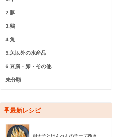
2.豚
3.鶏
4.魚
5.魚以外の水産品
6.豆腐・卵・その他
未分類
最新レシピ
明太子とはんぺんのチーズ巻き