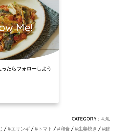
low Me!
入ったらフォローしよう
CATEGORY :
4.魚
じ
エリンギ
トマト
和食
生姜焼き
鯵