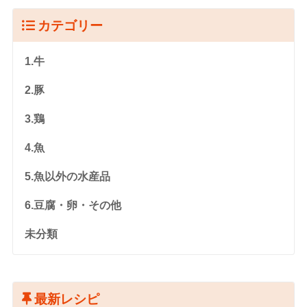
カテゴリー
1.牛
2.豚
3.鶏
4.魚
5.魚以外の水産品
6.豆腐・卵・その他
未分類
最新レシピ