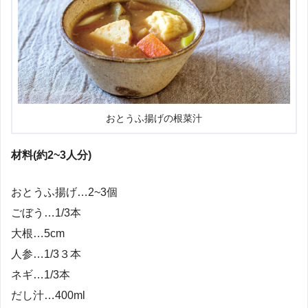
おとうふ揚げの根菜汁
材料(約2~3人分)
おとうふ揚げ…2~3個
ごぼう…1/3本
大根…5cm
人参…1/3３本
ネギ…1/3本
だし汁…400ml