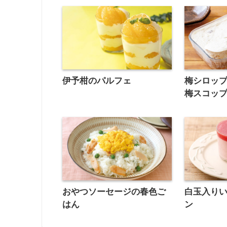
伊予柑のパルフェ
梅シロッ
梅スコッ
おやつソーセージの春色ご
白玉入り
はん
ン