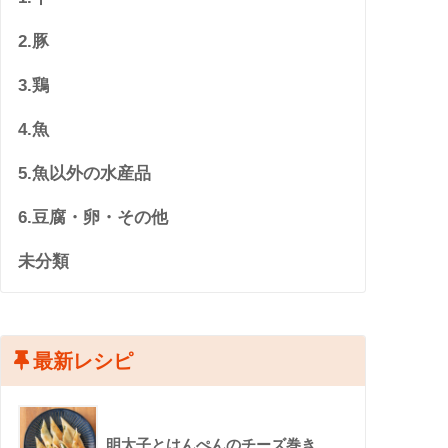
2.豚
3.鶏
4.魚
5.魚以外の水産品
6.豆腐・卵・その他
未分類
最新レシピ
明太子とはんぺんのチーズ巻き