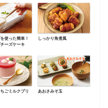
プを使った簡単！
しっかり角煮風
プチーズケーキ
いちごミルクプリ
あおさみそ玉